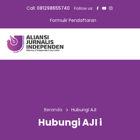
Call:
081298655740
Follow us:
Formulir Pendaftaran
Beranda
Hubungi AJI
Hubungi AJI i