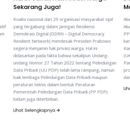
Sekarang Juga!
M
Koalisi nasional dari 29 organisasi masyarakat sipil
Ali
tif
yang tergabung dalam Jaringan Resiliensi
Al
gam
Demokrasi Digital (DDRN – Digital Democracy
PP
Resilient Network) mendesak Presiden Prabowo
kar
segera menjamin hak privasi warga. Hal ini
Ka
didasarkan pada fakta bahwa sekalipun Undang-
(UK
undang Nomor 27 Tahun 2022 tentang Pelindungan
Pam
Data Pribadi (UU PDP) telah lama rampung, namun
pr
baik lembaga Pelindungan Data Pribadi maupun
da
peraturan teknis dalam bentuk Peraturan
Li
Pemerintah Pelindungan Data Pribadi (PP PDP)
belum juga diterbitkan.
Lihat Selengkapnya