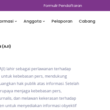
Formulir Pendaftaran
formasi
Anggota
Pelaporan
Cabang
 (AJI)
(AJI) lahir sebagai perlawanan terhadap
g untuk kebebasan pers, mendukung
angkan hak publik atas informasi. Setelah
berupaya menjaga kebebasan pers,
rnalis, dan melawan kekerasan terhadap
tmen untuk menyediakan informasi obyektif