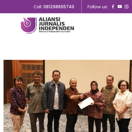
Follow us:
Call:
081298655740