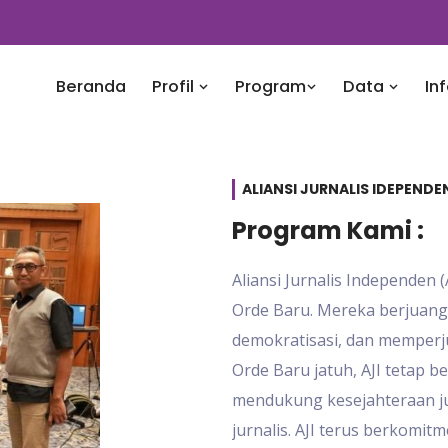
Beranda
Profil
Program
Data
In
ALIANSI JURNALIS IDEPENDEN
Program Kami :
Aliansi Jurnalis Independen 
Orde Baru. Mereka berjuan
demokratisasi, dan memperju
Orde Baru jatuh, AJI tetap 
mendukung kesejahteraan ju
jurnalis. AJI terus berkomi