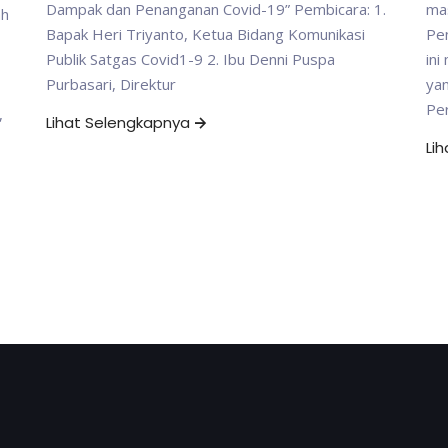
Dampak dan Penanganan Covid-19” Pembicara: 1.
mas
ah
Bapak Heri Triyanto, Ketua Bidang Komunikasi
Pen
Publik Satgas Covid1-9 2. Ibu Denni Puspa
in
Purbasari, Direktur
yan
Per
,
Lihat Selengkapnya
Li