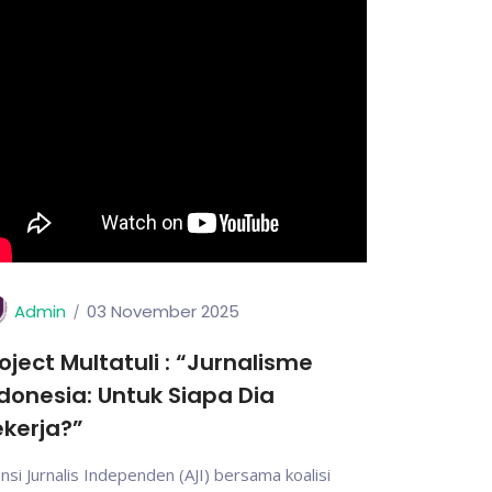
Admin
03 November 2025
oject Multatuli : “Jurnalisme
donesia: Untuk Siapa Dia
kerja?”
ansi Jurnalis Independen (AJI) bersama koalisi