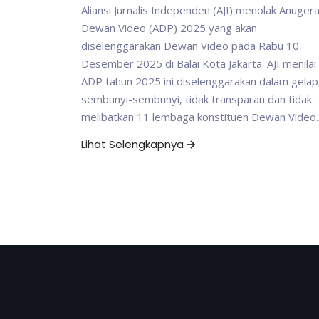
Aliansi Jurnalis Independen (AJI) menolak Anuger
Dewan Video (ADP) 2025 yang akan
diselenggarakan Dewan Video pada Rabu 10
Desember 2025 di Balai Kota Jakarta. AJI menilai
ADP tahun 2025 ini diselenggarakan dalam gelap
sembunyi-sembunyi, tidak transparan dan tidak
melibatkan 11 lembaga konstituen Dewan Video.
Lihat Selengkapnya