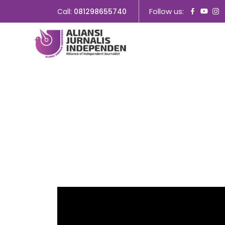
Follow us:
Call:
081298655740